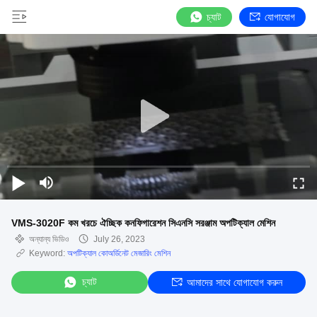
চ্যাট
যোগাযোগ
VMS-3020F কম খরচে ঐচ্ছিক কনফিগারেশন সিএনসি সরঞ্জাম অপটিক্যাল মেশিন
অন্যান্য ভিডিও
July 26, 2023
Keyword:
অপটিক্যাল কোঅর্ডিনেট মেজারিং মেশিন
চ্যাট
আমাদের সাথে যোগাযোগ করুন