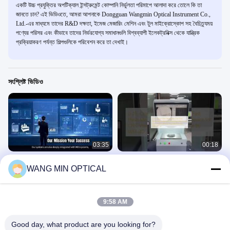
একটি উচ্চ প্রযুক্তির অপটিক্যাল ইন্সট্রুমেন্ট কোম্পানি নির্ভুলতা পরিমাপে আলাদা করে তোলে কি তা
জানতে চান? এই ভিডিওতে, আমরা আপনাকে Dongguan Wangmin Optical Instrument Co.,
Ltd.-এর মাধ্যমে তাদের R&D দক্ষতা, ইমেজ মেজারিং মেশিন এবং টুল মাইক্রোস্কোপ সহ বৈচিত্র্যময়
পণ্যের পরিসর এবং কীভাবে তাদের নির্ভরযোগ্য সমাধানগুলি বিশ্বব্যাপী ইলেকট্রনিক্স থেকে যান্ত্রিক
প্রক্রিয়াকরণ পর্যন্ত শিল্পগুলিকে পরিবেশন করে তা দেখাই।
সংশ্লিষ্ট ভিডিও
03:35
00:18
কোম্পানির পরিচিতি
এক-ক্লিক সনাক্তকরণ সিএনসি ভিজন পরিমাপ
WANG MIN OPTICAL
মেশিনের জন্য দ্রুত ফ্ল্যাশ পরিমাপ শ্যুটিং ডিভাইস
অন্যান্য ভিডিও
WM-3D /p দ্বারা
সিএনসি ভিশন মেজারিং মেশিন
June 29, 2026
October 23, 2025
9:58 AM
Good day, what product are you looking for?