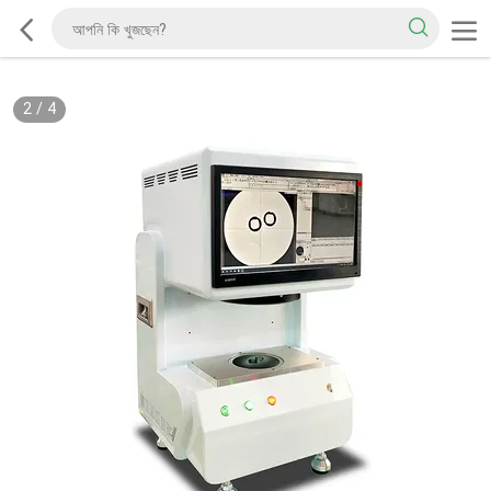
2
/
4