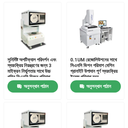
সুনির্দিষ্ট অপটিক্যাল পরিদর্শন এবং
0.1UM রেজোলিউশনের সাথে
স্বয়ংক্রিয় নিয়ন্ত্রণের জন্য 3
সিএনসি ভিশন পরিমাপ মেশিন
মাইক্রন নির্ভুলতার সাথে উচ্চ
গ্রানাইট উপাদান পূর্ণ স্বয়ংক্রিয়
গতির সিএনসি ভিজন পরিমাপ
ইমেজ পরিমাপ যন্ত্র
মেশিন
অনুসন্ধান পাঠান
অনুসন্ধান পাঠান
বাড়ি
পণ্য
ভিডিও