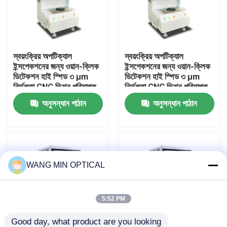
আমাদের সম্পর্কে
স্বয়ংক্রিয় অপটিক্যাল
স্বয়ংক্রিয় অপটিক্যাল
কারখানা ভ্রমণ
ইন্সপেকশনের জন্য ওয়ান-ক্লিক
ইন্সপেকশনের জন্য ওয়ান-ক্লিক
ডিটেকশন হাই স্পিড ৩ μm
ডিটেকশন হাই স্পিড ৩ μm
নির্ভুলতা CNC ভিশন পরিমাপক
নির্ভুলতা CNC ভিশন পরিমাপক
মান নিয়ন্ত্রণ
যন্ত্র
যন্ত্র
অনুসন্ধান পাঠান
অনুসন্ধান পাঠান
আমাদের সাথে যোগাযোগ
খবর
WANG MIN OPTICAL
মামলা
5:52 PM
সিএনসি ভিশন মেজারিং মেশিন
Good day, what product are you looking 