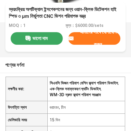
স্বয়ংক্রিয় অপটিক্যাল ইন্সপেকশনের জন্য ওয়ান-ক্লিক ডিটেকশন হাই
স্পিড ৩ μm নির্ভুলতা CNC ভিশন পরিমাপক যন্ত্র
MOQ：1
মূল্য：$6000.00/sets
আমাদের সাথে যোগাযোগ
ভালো দাম
করুন
পণ্যের বর্ণনা
সিএনসি ভিজন পরিমাপ মেশিন ফ্ল্যাশ পরিমাপ ডিভাইস
,
লক্ষণীয় করা:
এক-ক্লিক সনাক্তকরণ শ্যুটিং ডিভাইস
,
WM-3D দ্রুত ফ্ল্যাশ পরিমাপ সরঞ্জাম
উৎপত্তি স্থল
গুয়াংডং, চীন
ডেলিভারি সময়
15 দিন