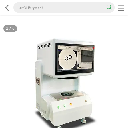
2
/
6