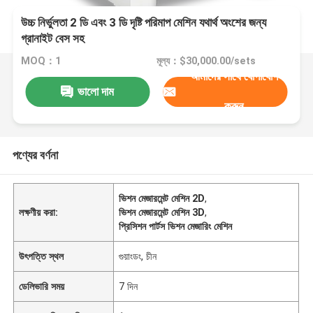
উচ্চ নির্ভুলতা 2 ডি এবং 3 ডি দৃষ্টি পরিমাপ মেশিন যথার্থ অংশের জন্য
গ্রানাইট বেস সহ
MOQ：1
মূল্য：$30,000.00/sets
আমাদের সাথে যোগাযোগ
ভালো দাম
করুন
পণ্যের বর্ণনা
ভিশন মেজারমেন্ট মেশিন 2D
,
লক্ষণীয় করা:
ভিশন মেজারমেন্ট মেশিন 3D
,
প্রিসিশন পার্টস ভিশন মেজারিং মেশিন
উৎপত্তি স্থল
গুয়াংডং, চীন
ডেলিভারি সময়
7 দিন