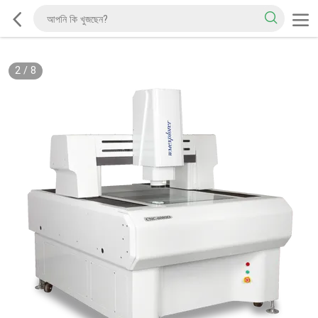
2
/
8