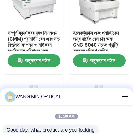
আমাদের সম্পর্কে
সম্পূর্ণ স্বয়ংক্রিয় বৃহৎ সিএমএম
ইলেকট্রনিক্স এবং প্লাস্টিকের
কারখানা ভ্রমণ
(CMM) গ্রানাইট বেস এবং উচ্চ
জন্য মার্বেল বেস চার অক্ষ
নির্ভুলতা সম্পন্ন ৩ মাইক্রন
CNC-5040 মডেল গ্যান্ট্রি
অপটিক্যাল পরিমাপক যন্ত্র
সমন্বয় পরিমাপ মেশিন
মান নিয়ন্ত্রণ
অনুসন্ধান পাঠান
অনুসন্ধান পাঠান
আমাদের সাথে যোগাযোগ
খবর
WANG MIN OPTICAL
মামলা
10:00 AM
সিএনসি ভিশন মেজারিং মেশিন
Good day, what product are you looking 