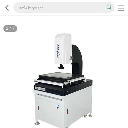
2
/
7