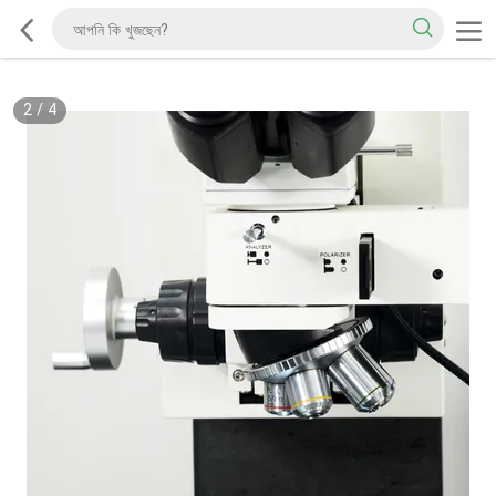
2
/
4