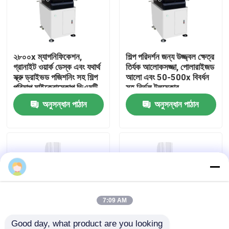
আমাদের সম্পর্কে
২৮০০x ম্যাগনিফিকেশন,
শিল্প পরিদর্শন জন্য উজ্জ্বল ক্ষেত্র
কারখানা ভ্রমণ
গ্রানাইট ওয়ার্ক ডেস্ক এবং যথার্থ
তির্যক আলোকসজ্জা, পোলারাইজড
স্ক্রু ড্রাইভড পজিশনিং সহ শিল্প
আলো এবং 50-500x বিবর্ধন
পরিমাপ মাইক্রোস্কোপ ভিএমটি
সহ নির্ভুল টুলমেকার
মান নিয়ন্ত্রণ
-4030
মাইক্রোস্কোপ
অনুসন্ধান পাঠান
অনুসন্ধান পাঠান
আমাদের সাথে যোগাযোগ
খবর
মামলা
7:09 AM
সিএনসি ভিশন মেজারিং মেশিন
Good day, what product are you looking 