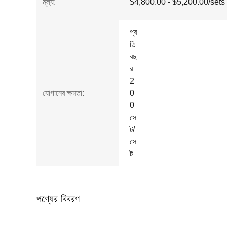
মূল্য:
$4,800.00 - $5,200.00/sets
প্র
তি
বছ
র
2
যোগানের ক্ষমতা:
0
0
সে
ট/
সে
ট
পণ্যের বিবরণ