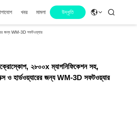
োগাযোগ
খবর
মামলা
উদ্ধৃতি
়্যারের জন্য WM-3D সফটওয়্যার
 মাইক্রোস্কোপ, ২৮০০x ম্যাগনিফিকেশন সহ,
নিক্স ও হার্ডওয়্যারের জন্য WM-3D সফটওয়্যার