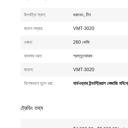
উৎপত্তি স্থল:
গুয়াংডং, চীন
মডেল নম্বার:
VMT-3020
ওজন:
260 কেজি
ব্যবসার ধরন:
প্রস্তুতকারক
মডেল:
VMT-3020
বিশেষভাবে তুলে ধরা:
হার্ডওয়্যার ইন্ডাস্ট্রিয়াল মেজারিং মাই
ট্রেডিং তথ্য