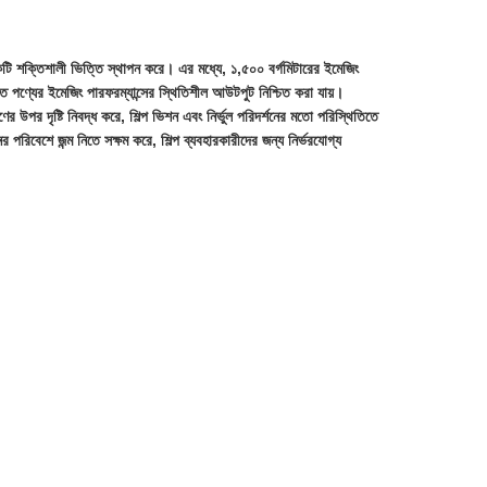
 একটি শক্তিশালী ভিত্তি স্থাপন করে। এর মধ্যে, ১,৫০০ বর্গমিটারের ইমেজিং
 যাতে পণ্যের ইমেজিং পারফরম্যান্সের স্থিতিশীল আউটপুট নিশ্চিত করা যায়।
ের উপর দৃষ্টি নিবদ্ধ করে, শিল্প ভিশন এবং নির্ভুল পরিদর্শনের মতো পরিস্থিতিতে
পরিবেশে জন্ম নিতে সক্ষম করে, শিল্প ব্যবহারকারীদের জন্য নির্ভরযোগ্য