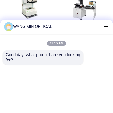
শিল্প সনাক্তকরণের জন্য ±4um
3um নির্ভুলতা এবং কাস্টমাইজড
WANG MIN OPTICAL
নির্ভুলতার সাথে 220V
সাপোর্টের জন্য হ্যান্ড কন্ট্রোল
ইলেকট্রনিক ভিডিও পরিমাপ
ভেলোসিটি সহ ডিজিটাল ভিডিও
মেশিন
পরিমাপ মেশিন
11:15 AM
ভালো দাম
ভালো দাম
Good day, what product are you looking 
for?
আমাদের সাথে যোগাযোগ করুন
আমাদের সাথে যোগাযোগ করুন
আরো দেখুন
বাড়ি
আমাদের সম্পর্কে
আমাদের সাথে যোগাযোগ করুন
Desktop Site
সাইট ম্যাপ
গোপনীয়তা নীতি