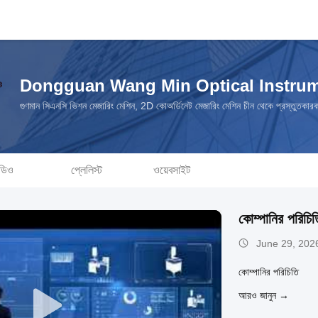
Dongguan Wang Min Optical Instrume
গুণমান সিএনসি ভিশন মেজারিং মেশিন, 2D কোঅর্ডিনেট মেজারিং মেশিন চীন থেকে প্রস্তুতকার
ডিও
প্লেলিস্ট
ওয়েবসাইট
কোম্পানির পরিচিত
June 29, 202
কোম্পানির পরিচিতি
আরও জানুন →